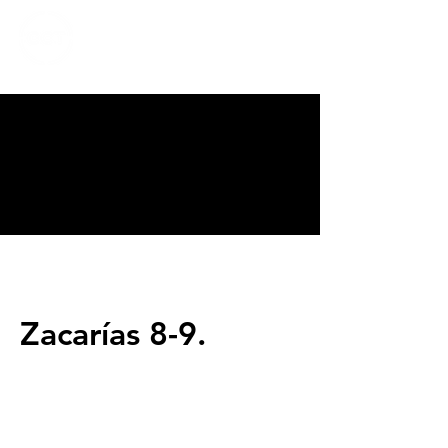
CALVARY
CHAPEL
TIJUANA
Zacarías 8-9.
Servicios
Domingos 9:00am (bilingüe)
Domingos 11:00 am (español)
Miércoles 6:30pm (español)