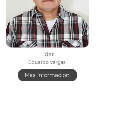
Lider
Eduardo Vargas
Mas Informacion
Servicios
Domingos 9:00am (bilingüe)
Domingos 11:00 am (español)
Miércoles 6:30pm (español)
Horarios de Oficina