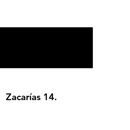
CALVARY
CHAPEL
TIJUANA
Zacarías 14.
Servicios
Domingos 9:00am (bilingüe)
Domingos 11:00 am (español)
Miércoles 6:30pm (español)