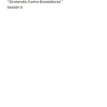
''Sirviendo Como Enviadores''
Sesión 3
Servicios
Domingos 9:00am (bilingüe)
Domingos 11:00 am (español)
Miércoles 6:30pm (español)
Horarios de Oficina
Martes - Viernes: 9:00am - 5:00pm
Ubicación
Av. Negrete 8010 Zona Centro
Tijuana B.C
calvarychapeltijuana@gmail.com
Llámanos:
(664) 685 1307