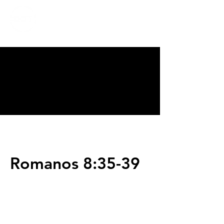
CALVARY
CHAPEL
TIJUANA
Romanos 8:35-39
Servicios
Domingos 9:00am (bilingüe)
Domingos 11:00 am (español)