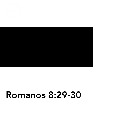
CALVARY
CHAPEL
TIJUANA
Romanos 8:29-30
Servicios
Domingos 9:00am (bilingüe)
Domingos 11:00 am (español)