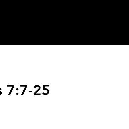
 7:7-25