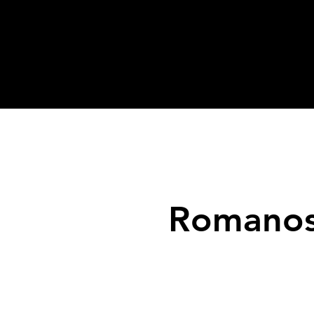
Romanos