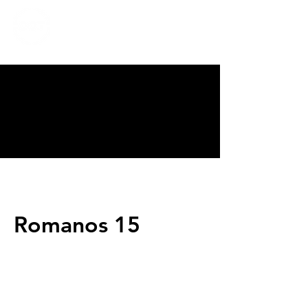
CALVARY
CHAPEL
TIJUANA
Romanos 15
Servicios
Domingos 9:00am (bilingüe)
Domingos 11:00 am (español)