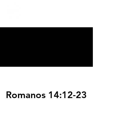
CALVARY
CHAPEL
TIJUANA
Romanos 14:12-23
Servicios
Domingos 9:00am (bilingüe)
Domingos 11:00 am (español)