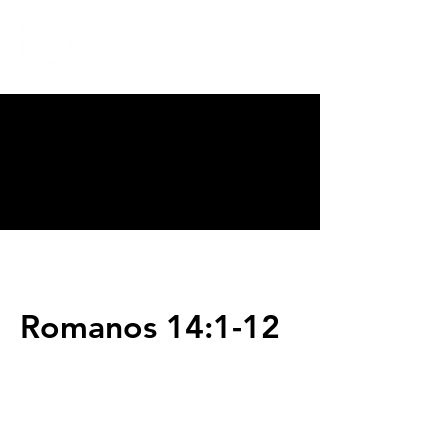
CALVARY
CHAPEL
TIJUANA
Romanos 14:1-12
Servicios
Domingos 9:00am (bilingüe)
Domingos 11:00 am (español)