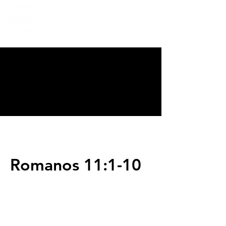
CALVARY
CHAPEL
TIJUANA
Romanos 11:1-10
Servicios
Domingos 9:00am (bilingüe)
Domingos 11:00 am (español)