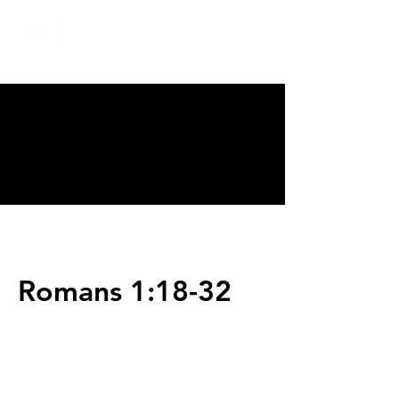
CALVARY
CHAPEL
TIJUANA
Romans 1:18-32
Servicios
Domingos 9:00am (bilingüe)
Domingos 11:00 am (español)