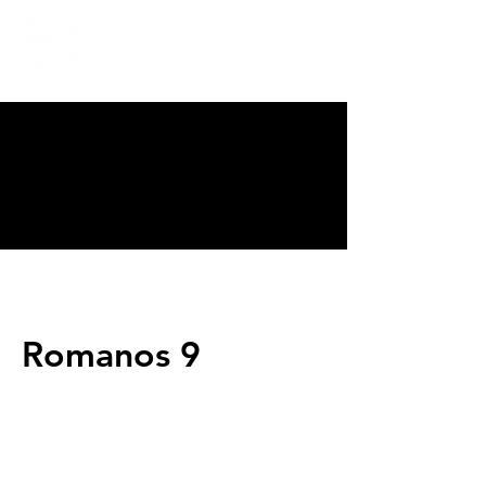
CALVARY
CHAPEL
TIJUANA
Romanos 9
Servicios
Domingos 9:00am (bilingüe)
Domingos 11:00 am (español)