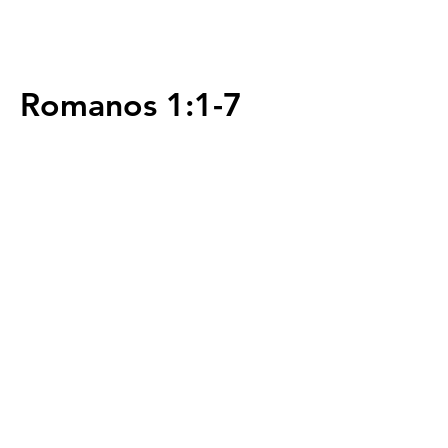
Romanos 1:1-7
Servicios
Domingos 9:00am (bilingüe)
Domingos 11:00 am (español)
Miércoles 6:30pm (español)
Horarios de Oficina
Martes - Viernes: 9:00am - 5:00pm
Ubicación
Av. Negrete 8010 Zona Centro
Tijuana B.C
calvarychapeltijuana@gmail.com