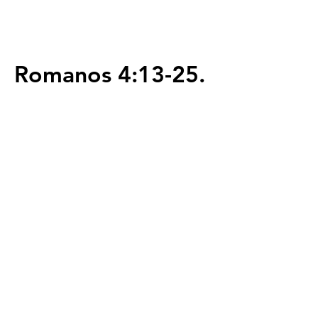
Romanos 4:13-25.
Servicios
Domingos 9:00am (bilingüe)
Domingos 11:00 am (español)
Miércoles 6:30pm (español)
Horarios de Oficina
Martes - Viernes: 9:00am - 5:00pm
Ubicación
Av. Negrete 8010 Zona Centro
Tijuana B.C
calvarychapeltijuana@gmail.com