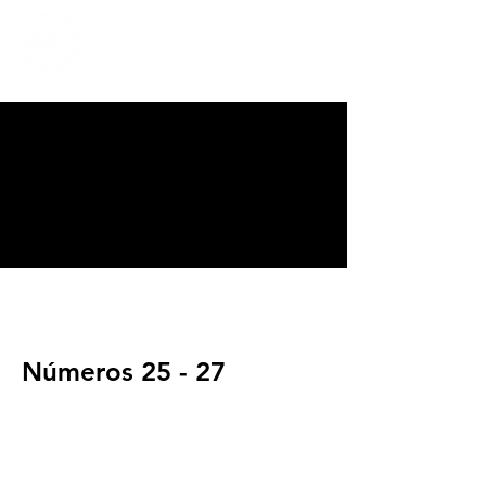
CALVARY
CHAPEL
TIJUANA
Números 25 - 27
Servicios
Domingos 9:00am (bilingüe)