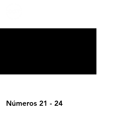
CALVARY
CHAPEL
TIJUANA
Números 21 - 24
Servicios
Domingos 9:00am (bilingüe)