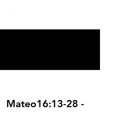
CALVARY
CHAPEL
TIJUANA
Mateo16:13-28 -
Servicios
Domingos 9:00am (bilingüe)
Domingos 11:00 am (español)