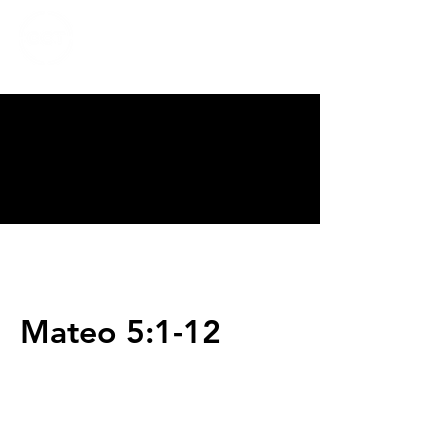
CALVARY
CHAPEL
TIJUANA
Mateo 5:1-12
Servicios
Domingos 9:00am (bilingüe)
Domingos 11:00 am (español)