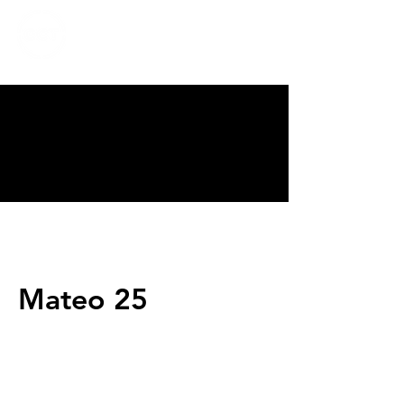
CALVARY
CHAPEL
TIJUANA
Mateo 25
Servicios
Domingos 9:00am (bilingüe)
Domingos 11:00 am (español)