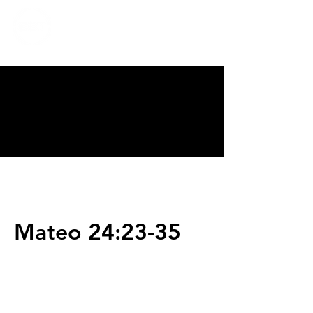
CALVARY
CHAPEL
TIJUANA
Mateo 24:23-35
Servicios
Domingos 9:00am (bilingüe)
Domingos 11:00 am (español)