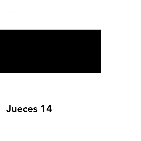
CALVARY
CHAPEL
TIJUANA
Jueces 14
Servicios
Domingos 9:00am (bilingüe)