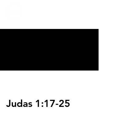
CALVARY
CHAPEL
TIJUANA
Judas 1:17-25
Servicios
Domingos 9:00am (bilingüe)
Domingos 11:00 am (español)