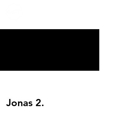
CALVARY
CHAPEL
TIJUANA
Jonas 2.
Servicios
Domingos 9:00am (bilingüe)
Domingos 11:00 am (español)
Miércoles 6:30pm (español)