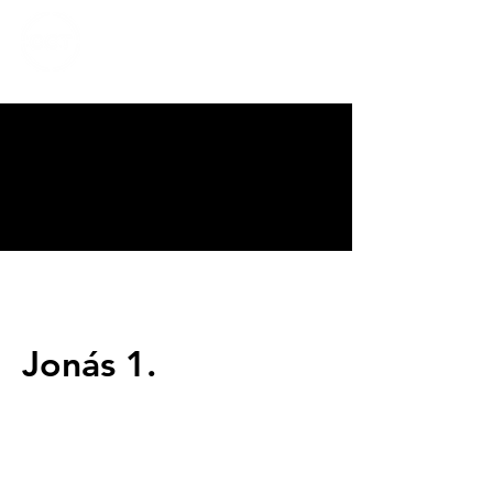
CALVARY
CHAPEL
TIJUANA
Jonás 1.
Servicios
Domingos 9:00am (bilingüe)
Domingos 11:00 am (español)
Miércoles 6:30pm (español)