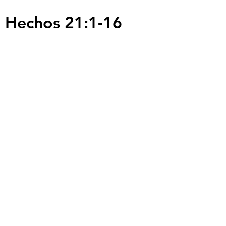
Hechos 21:1-16
Servicios
Domingos 9:00am (bilingüe)
Domingos 11:00 am (español)
Miércoles 6:30pm (español)
Horarios de Oficina
Martes - Viernes: 9:00am - 5:00pm
Ubicación
Av. Negrete 8010 Zona Centro
Tijuana B.C
calvarychapeltijuana@gmail.com
Llámanos:
(664) 685 1307