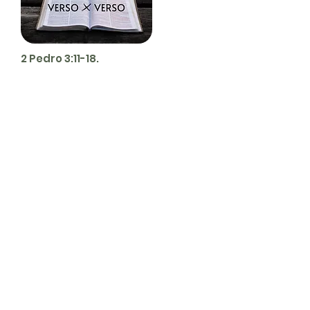
2 Pedro 3:11-18.
Servicios
Domingos 9:00am (bilingüe)
Domingos 11:00 am (español)
Miércoles 6:30pm (español)
Horarios de Oficina
Martes - Viernes: 9:00am - 5:00pm
Ubicación
Av. Negrete 8010 Zona Centro
Tijuana B.C
calvarychapeltijuana@gmail.com