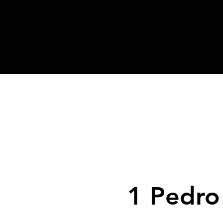
1 Pedro