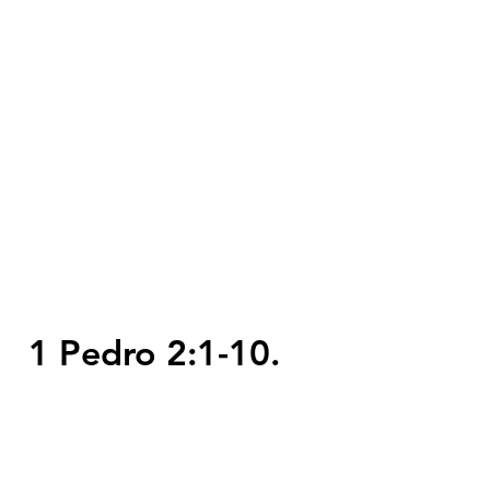
CALVARY
CHAPEL
TIJUANA
1 Pedro 2:1-10.
Servicios
Domingos 9:00am (bilingüe)