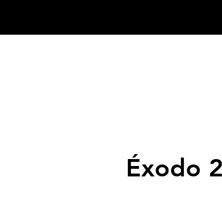
Éxodo 