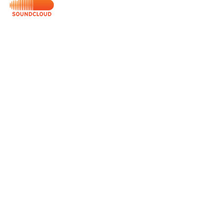
Servicios
Domingos 9:00am (bilingüe)
Domingos 11:00 am (español)
Miércoles 6:30pm (español)
Horarios de Oficina
Martes - Viernes: 9:00am - 5:00pm
Ubicación
Av. Negrete 8010 Zona Centro
Tijuana B.C
calvarychapeltijuana@gmail.com
Llámanos:
(664) 685 1307