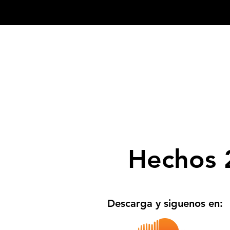
Hechos 
Descarga y siguenos en: