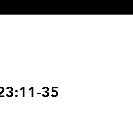
23:11-35