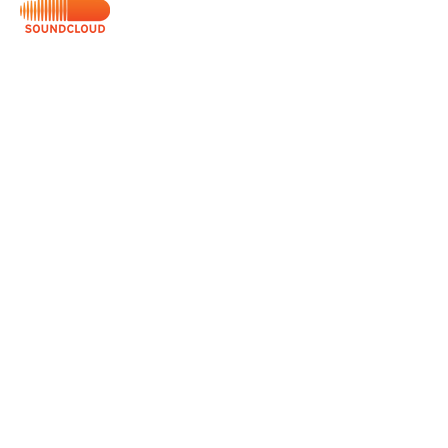
Servicios
Domingos 9:00am (bilingüe)
Domingos 11:00 am (español)
Miércoles 6:30pm (español)
Horarios de Oficina
Martes - Viernes: 9:00am - 5:00pm
Ubicación
Av. Negrete 8010 Zona Centro
Tijuana B.C
calvarychapeltijuana@gmail.com
Llámanos:
(664) 685 1307