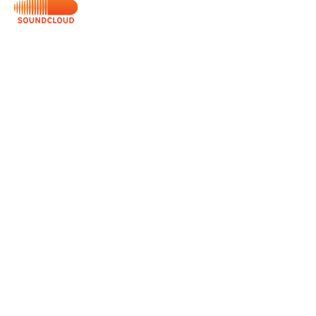
Servicios
Domingos 9:00am (bilingüe)
Domingos 11:00 am (español)
Miércoles 6:30pm (español)
Horarios de Oficina
Martes - Viernes: 9:00am - 5:00pm
Ubicación
Av. Negrete 8010 Zona Centro
Tijuana B.C
calvarychapeltijuana@gmail.com
Llámanos:
(664) 685 1307