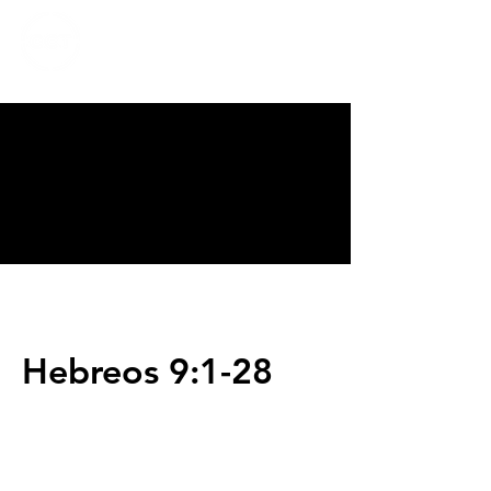
CALVARY
CHAPEL
TIJUANA
Hebreos 9:1-28
Servicios
Domingos 9:00am (bilingüe)
Domingos 11:00 am (español)
Miércoles 6:30pm (español)