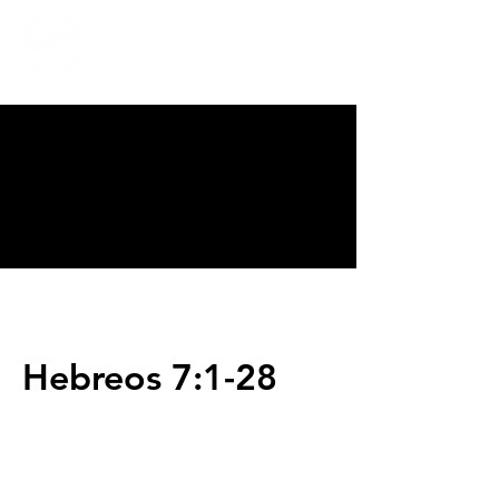
CALVARY
CHAPEL
TIJUANA
Hebreos 7:1-28
Servicios
Domingos 9:00am (bilingüe)
Domingos 11:00 am (español)
Miércoles 6:30pm (español)