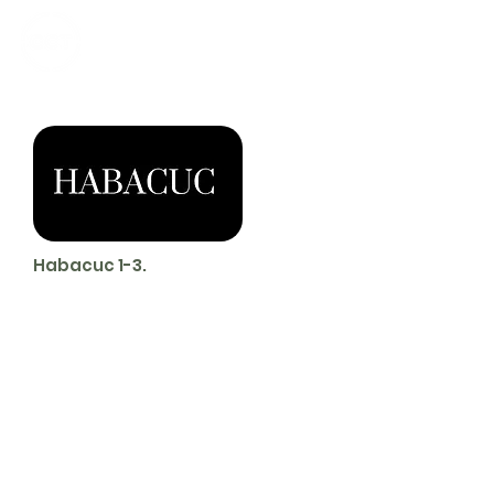
CALVARY
CHAPEL
TIJUANA
Habacuc 1-3.
Servicios
Domingos 9:00am (bilingüe)
Domingos 11:00 am (español)
Miércoles 6:30pm (español)
Horarios de Oficina
Martes - Viernes: 9:00am - 5:00pm