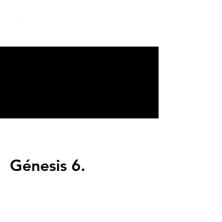
CALVARY
CHAPEL
TIJUANA
Génesis 6.
Servicios
Domingos 9:00am (bilingüe)
Domingos 11:00 am (español)
Miércoles 6:30pm (español)