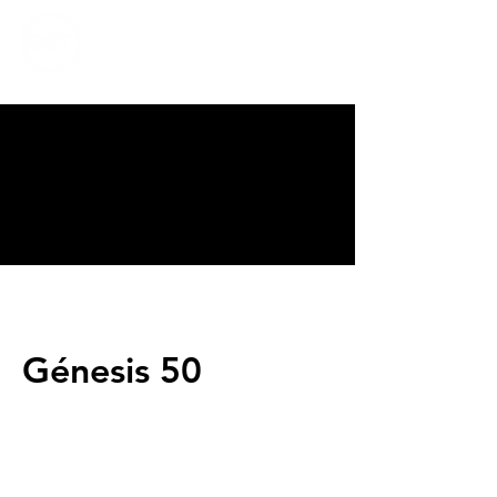
CALVARY
CHAPEL
TIJUANA
Génesis 50
Servicios
Domingos 9:00am (bilingüe)
Domingos 11:00 am (español)
Miércoles 6:30pm (español)