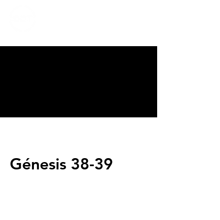
CALVARY
CHAPEL
TIJUANA
Génesis 38-39
Servicios
Domingos 9:00am (bilingüe)
Domingos 11:00 am (español)
Miércoles 6:30pm (español)