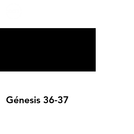
CALVARY
CHAPEL
TIJUANA
Génesis 36-37
Servicios
Domingos 9:00am (bilingüe)
Domingos 11:00 am (español)
Miércoles 6:30pm (español)