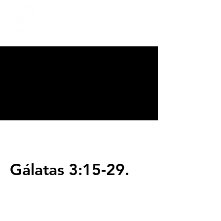
CALVARY
CHAPEL
TIJUANA
Gálatas 3:15-29.
Servicios
Domingos 9:00am (bilingüe)
Domingos 11:00 am (español)