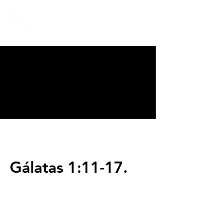
CALVARY
CHAPEL
TIJUANA
Gálatas 1:11-17.
Servicios
Domingos 9:00am (bilingüe)
Domingos 11:00 am (español)