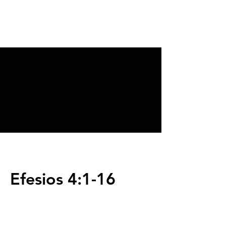
CALVARY
CHAPEL
TIJUANA
Efesios 4:1-16
Servicios
Domingos 9:00am (bilingüe)
Domingos 11:00 am (español)