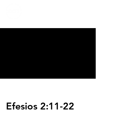
CALVARY
CHAPEL
TIJUANA
Efesios 2:11-22
Servicios
Domingos 9:00am (bilingüe)
Domingos 11:00 am (español)