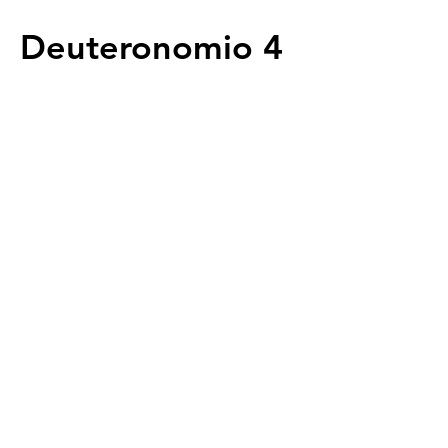
Deuteronomio 4
Servicios
Domingos 9:00am (bilingüe)
Domingos 11:00 am (español)
Miércoles 6:30pm (español)
Horarios de Oficina
Martes - Viernes: 9:00am - 5:00pm
Ubicación
Av. Negrete 8010 Zona Centro
Tijuana B.C
calvarychapeltijuana@gmail.com
Llámanos:
(664) 685 1307