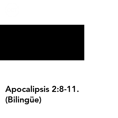
CALVARY
CHAPEL
TIJUANA
Apocalipsis 2:8-11.
(Bilingüe)
Servicios
Domingos 9:00am (bilingüe)