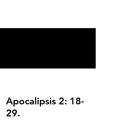
CALVARY
CHAPEL
TIJUANA
Apocalipsis 2: 18-
29.
Servicios
Domingos 9:00am (bilingüe)