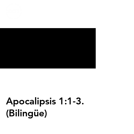
CALVARY
CHAPEL
TIJUANA
Apocalipsis 1:1-3.
(Bilingüe)
Servicios
Domingos 9:00am (bilingüe)