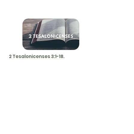
2 Tesalonicenses 3:1-18.
Servicios
Domingos 9:00am (bilingüe)
Domingos 11:00 am (español)
Miércoles 6:30pm (español)
Horarios de Oficina
Martes - Viernes: 9:00am - 5:00pm
Ubicación