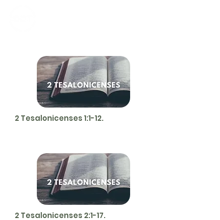
CALVARY
CHAPEL
TIJUANA
2 Tesalonicenses 1:1-12.
2 Tesalonicenses 2:1-17.